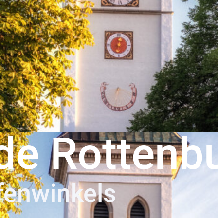
de Rottenb
fenwinkels