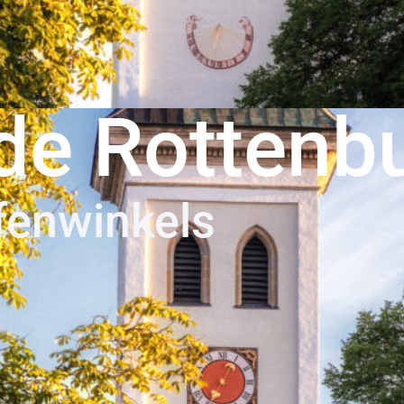
de Rottenb
fenwinkels