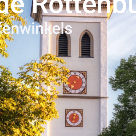
de Rottenb
fenwinkels